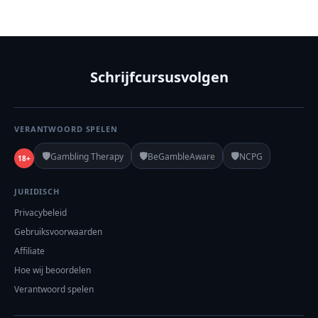
Schrijfcursusvolgen
VERANTWOORD SPELEN
🛡️
🛡️
🛡️
Gambling Therapy
BeGambleAware
NCPG
18+
JURIDISCH
Privacybeleid
Gebruiksvoorwaarden
Affiliate
Hoe wij beoordelen
Verantwoord spelen