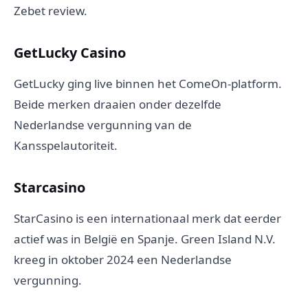
Zebet review.
GetLucky Casino
GetLucky ging live binnen het ComeOn-platform.
Beide merken draaien onder dezelfde
Nederlandse vergunning van de
Kansspelautoriteit.
Starcasino
StarCasino is een internationaal merk dat eerder
actief was in België en Spanje. Green Island N.V.
kreeg in oktober 2024 een Nederlandse
vergunning.