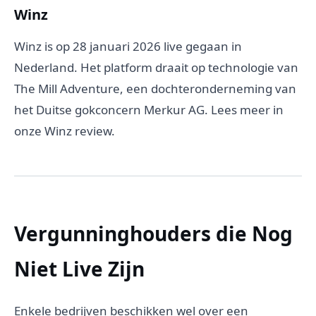
Winz
Winz is op 28 januari 2026 live gegaan in
Nederland. Het platform draait op technologie van
The Mill Adventure, een dochteronderneming van
het Duitse gokconcern Merkur AG. Lees meer in
onze Winz review.
Vergunninghouders die Nog
Niet Live Zijn
Enkele bedrijven beschikken wel over een