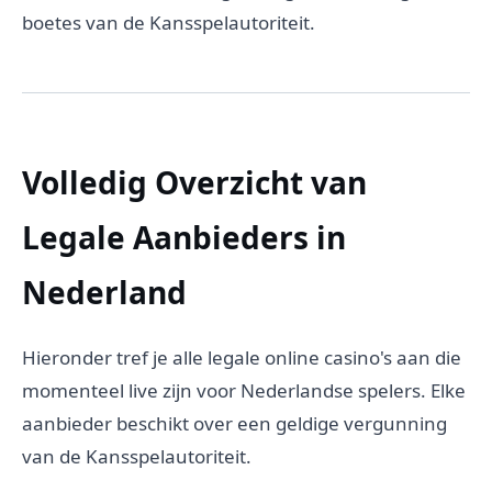
boetes van de Kansspelautoriteit.
Volledig Overzicht van
Legale Aanbieders in
Nederland
Hieronder tref je alle legale online casino's aan die
momenteel live zijn voor Nederlandse spelers. Elke
aanbieder beschikt over een geldige vergunning
van de Kansspelautoriteit.