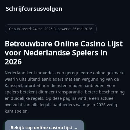
Schrijfcursusvolgen
Gepubliceerd: 24 mei 2026
·
Bijgewerkt: 25 mei 2026
Betrouwbare Online Casino Lijst
voor Nederlandse Spelers in
2026
Nederland kent inmiddels een gereguleerde online gokmarkt
waarin uitsluitend aanbieders met een vergunning van de
Kansspelautoriteit hun diensten mogen aanbieden. Voor
spelers betekent dit meer transparantie, betere bescherming
en duidelijke regels. Op deze pagina vind je een actueel
overzicht van alle legale aanbieders waar je in 2026 veilig
kunt spelen.
Bekijk top online casino lijst →