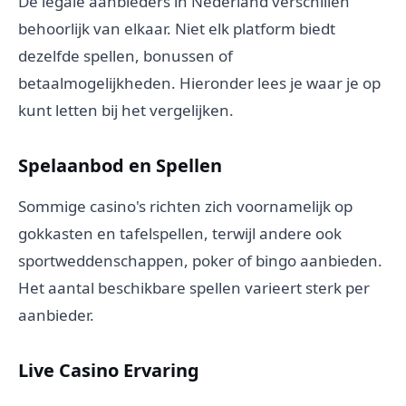
De legale aanbieders in Nederland verschillen
behoorlijk van elkaar. Niet elk platform biedt
dezelfde spellen, bonussen of
betaalmogelijkheden. Hieronder lees je waar je op
kunt letten bij het vergelijken.
Spelaanbod en Spellen
Sommige casino's richten zich voornamelijk op
gokkasten en tafelspellen, terwijl andere ook
sportweddenschappen, poker of bingo aanbieden.
Het aantal beschikbare spellen varieert sterk per
aanbieder.
Live Casino Ervaring