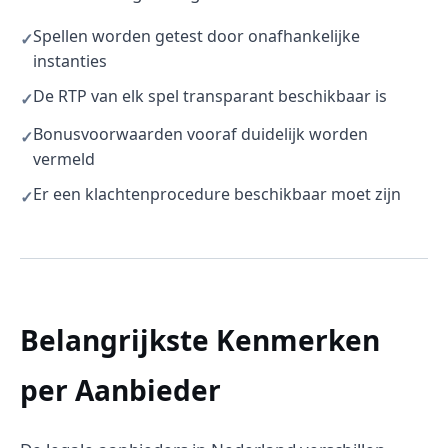
Spellen worden getest door onafhankelijke
instanties
De RTP van elk spel transparant beschikbaar is
Bonusvoorwaarden vooraf duidelijk worden
vermeld
Er een klachtenprocedure beschikbaar moet zijn
Belangrijkste Kenmerken
per Aanbieder