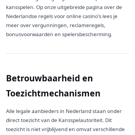
kansspelen. Op onze uitgebreide pagina over de
Nederlandse regels voor online casino's lees je
meer over vergunningen, reclameregels,
bonusvoorwaarden en spelersbescherming.
Betrouwbaarheid en
Toezichtmechanismen
Alle legale aanbieders in Nederland staan onder
direct toezicht van de Kansspelautoriteit. Dit
toezicht is niet vrijblijvend en omvat verschillende