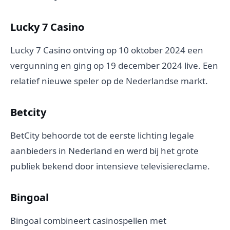
Lucky 7 Casino
Lucky 7 Casino ontving op 10 oktober 2024 een
vergunning en ging op 19 december 2024 live. Een
relatief nieuwe speler op de Nederlandse markt.
Betcity
BetCity behoorde tot de eerste lichting legale
aanbieders in Nederland en werd bij het grote
publiek bekend door intensieve televisiereclame.
Bingoal
Bingoal combineert casinospellen met