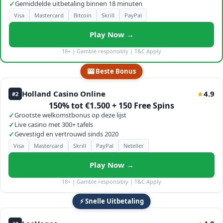
✓
Gemiddelde uitbetaling binnen 18 minuten
Visa
Mastercard
Bitcoin
Skrill
PayPal
Play Now →
18+ | Gamble responsibly | T&C Apply
🎰 Beste Bonus
Holland Casino Online
4.9
★
#2
150% tot €1.500 + 150 Free Spins
✓
Grootste welkomstbonus op deze lijst
✓
Live casino met 300+ tafels
✓
Gevestigd en vertrouwd sinds 2020
Visa
Mastercard
Skrill
PayPal
Neteller
Play Now →
18+ | Gamble responsibly | T&C Apply
⚡ Snelle Uitbetaling