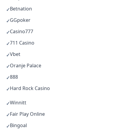
Betnation
GGpoker
Casino777
711 Casino
Vbet
Oranje Palace
888
Hard Rock Casino
Winnitt
Fair Play Online
Bingoal