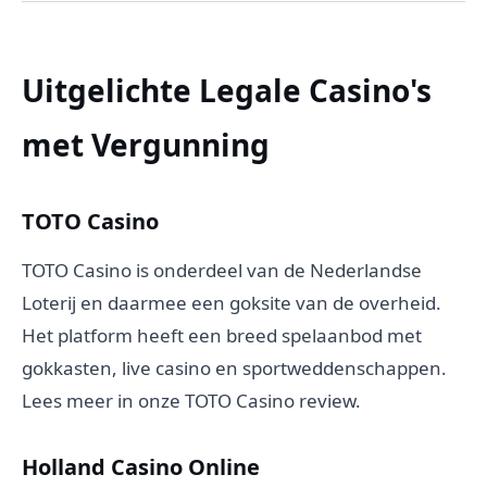
Uitgelichte Legale Casino's
met Vergunning
TOTO Casino
TOTO Casino is onderdeel van de Nederlandse
Loterij en daarmee een goksite van de overheid.
Het platform heeft een breed spelaanbod met
gokkasten, live casino en sportweddenschappen.
Lees meer in onze TOTO Casino review.
Holland Casino Online